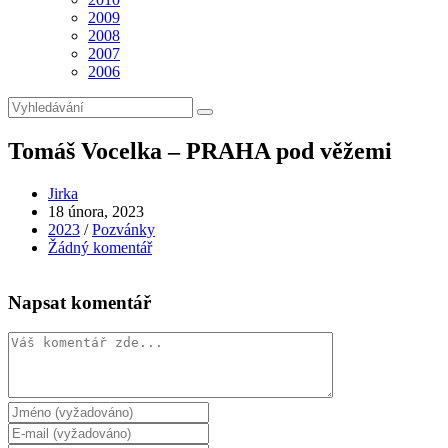
2009
2008
2007
2006
Tomáš Vocelka – PRAHA pod věžemi
Autor
Jirka
příspěvku
Příspěvek
18 února, 2023
byl
Rubriky
2023
/
Pozvánky
publikován
příspěvku
Komentáře
Žádný komentář
k
příspěvku
Napsat komentář
Komentář
Chcete-
li
Chcete-
přidat