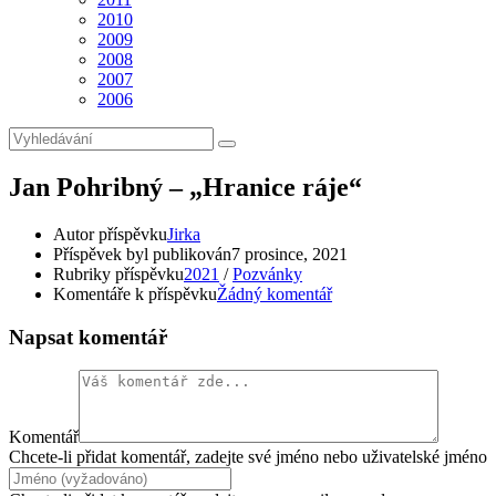
2010
2009
2008
2007
2006
Jan Pohribný – „Hranice ráje“
Autor příspěvku
Jirka
Příspěvek byl publikován
7 prosince, 2021
Rubriky příspěvku
2021
/
Pozvánky
Komentáře k příspěvku
Žádný komentář
Napsat komentář
Komentář
Chcete-li přidat komentář, zadejte své jméno nebo uživatelské jméno