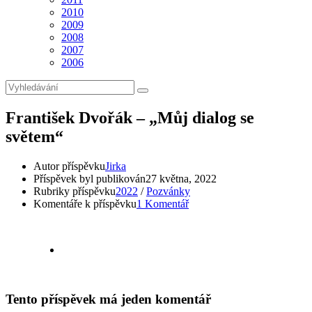
2010
2009
2008
2007
2006
František Dvořák – „Můj dialog se
světem“
Autor příspěvku
Jirka
Příspěvek byl publikován
27 května, 2022
Rubriky příspěvku
2022
/
Pozvánky
Komentáře k příspěvku
1 Komentář
Tento příspěvek má jeden komentář