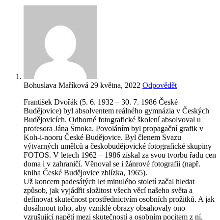
Bohuslava Maříková
29 května, 2022
Odpovědět
František Dvořák (5. 6. 1932 – 30. 7. 1986 České
Budějovice) byl absolventem reálného gymnázia v Českých
Budějovicích. Odborné fotografické školení absolvoval u
profesora Jána Šmoka. Povoláním byl propagační grafik v
Koh-i-nooru České Budějovice. Byl členem Svazu
výtvarných umělců a českobudějovické fotografické skupiny
FOTOS. V letech 1962 – 1986 získal za svou tvorbu řadu cen
doma i v zahraničí. Věnoval se i žánrové fotografii (např.
kniha České Budějovice zblízka, 1965).
Už koncem padesátých let minulého století začal hledat
způsob, jak vyjádřit složitost všech věcí našeho světa a
definovat skutečnost prostřednictvím osobních prožitků. A jak
dosáhnout toho, aby vzniklé obrazy obsahovaly ono
vzrušující napětí mezi skutečností a osobním pocitem z ní.