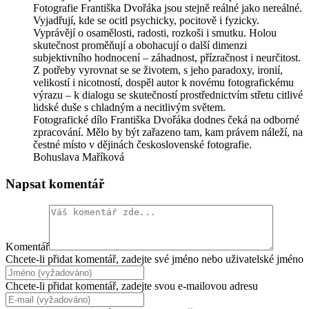
Fotografie Františka Dvořáka jsou stejně reálné jako nereálné.
Vyjadřují, kde se ocitl psychicky, pocitově i fyzicky.
Vyprávějí o osamělosti, radosti, rozkoši i smutku. Holou
skutečnost proměňují a obohacují o další dimenzi
subjektivního hodnocení – záhadnost, přízračnost i neurčitost.
Z potřeby vyrovnat se se životem, s jeho paradoxy, ironií,
velikostí i nicotností, dospěl autor k novému fotografickému
výrazu – k dialogu se skutečností prostřednictvím střetu citlivé
lidské duše s chladným a necitlivým světem.
Fotografické dílo Františka Dvořáka dodnes čeká na odborné
zpracování. Mělo by být zařazeno tam, kam právem náleží, na
čestné místo v dějinách československé fotografie.
Bohuslava Maříková
Napsat komentář
Komentář
Chcete-li přidat komentář, zadejte své jméno nebo uživatelské jméno
Chcete-li přidat komentář, zadejte svou e-mailovou adresu