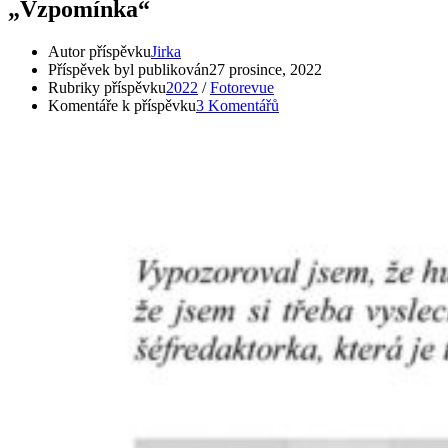
„Vzpomínka“
Autor příspěvku
Jirka
Příspěvek byl publikován
27 prosince, 2022
Rubriky příspěvku
2022
/
Fotorevue
Komentáře k příspěvku
3 Komentářů