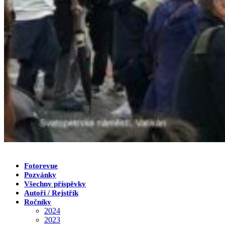
Fotorevue
Pozvánky
Všechny příspěvky
Autoři / Rejstřík
Ročníky
2024
2023