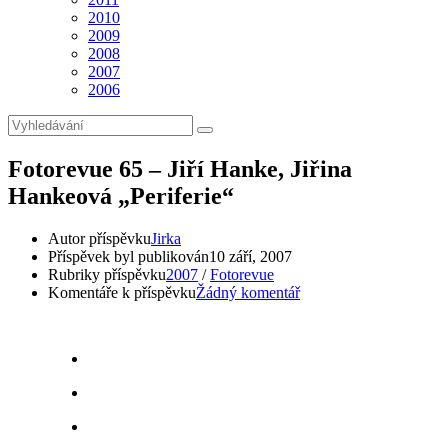
2010
2009
2008
2007
2006
Fotorevue 65 – Jiří Hanke, Jiřina
Hankeová „Periferie“
Autor příspěvku
Jirka
Příspěvek byl publikován
10 září, 2007
Rubriky příspěvku
2007
/
Fotorevue
Komentáře k příspěvku
Žádný komentář