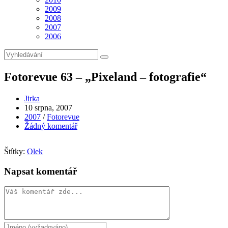
2009
2008
2007
2006
Fotorevue 63 – „Pixeland – fotografie“
Autor
Jirka
příspěvku
Příspěvek
10 srpna, 2007
byl
Rubriky
2007
/
Fotorevue
publikován
příspěvku
Komentáře
Žádný komentář
k
příspěvku
Štítky:
Olek
Napsat komentář
Komentář
Chcete-