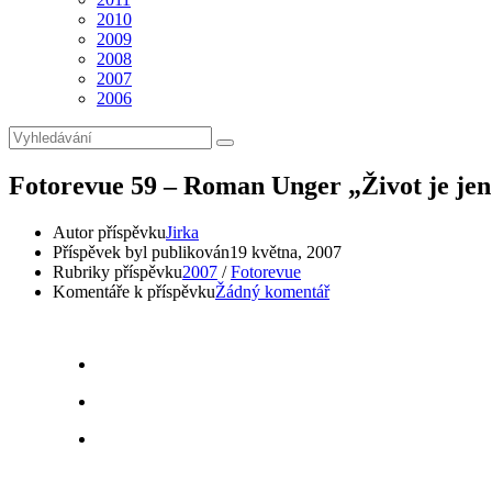
2010
2009
2008
2007
2006
Fotorevue 59 – Roman Unger „Život je jen
Autor příspěvku
Jirka
Příspěvek byl publikován
19 května, 2007
Rubriky příspěvku
2007
/
Fotorevue
Komentáře k příspěvku
Žádný komentář