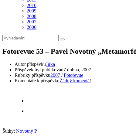
2010
2009
2008
2007
2006
Fotorevue 53 – Pavel Novotný „Metamorfó
Autor příspěvku
Jirka
Příspěvek byl publikován
7 dubna, 2007
Rubriky příspěvku
2007
/
Fotorevue
Komentáře k příspěvku
Žádný komentář
Štítky:
Novotný P.