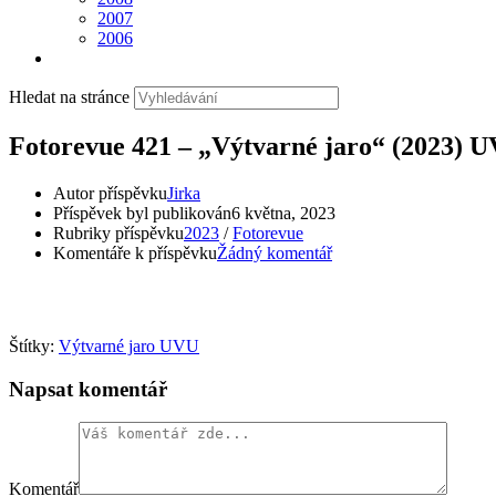
2007
2006
Hledat na stránce
Fotorevue 421 – „Výtvarné jaro“ (2023) 
Autor příspěvku
Jirka
Příspěvek byl publikován
6 května, 2023
Rubriky příspěvku
2023
/
Fotorevue
Komentáře k příspěvku
Žádný komentář
Štítky:
Výtvarné jaro UVU
Napsat komentář
Komentář