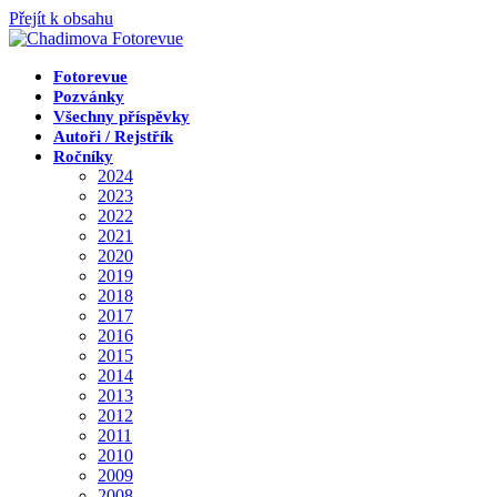
Přejít k obsahu
Fotorevue
Pozvánky
Všechny příspěvky
Autoři / Rejstřík
Ročníky
2024
2023
2022
2021
2020
2019
2018
2017
2016
2015
2014
2013
2012
2011
2010
2009
2008