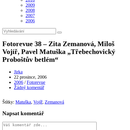
2009
2008
2007
2006
Fotorevue 38 – Zita Zemanová, Miloš
Vojíř, Pavel Matuška „Třebechovický
Proboštův betlém“
Autor
Jirka
příspěvku
Příspěvek
22 prosince, 2006
byl
Rubriky
2006
/
Fotorevue
publikován
příspěvku
Komentáře
Žádný komentář
k
příspěvku
Štítky:
Matuška
,
Vojíř
,
Zemanová
Napsat komentář
Komentář