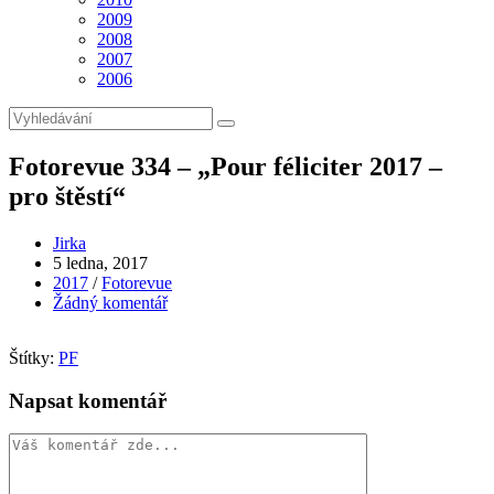
2009
2008
2007
2006
Fotorevue 334 – „Pour féliciter 2017 –
pro štěstí“
Autor
Jirka
příspěvku
Příspěvek
5 ledna, 2017
byl
Rubriky
2017
/
Fotorevue
publikován
příspěvku
Komentáře
Žádný komentář
k
příspěvku
Štítky:
PF
Napsat komentář
Komentář