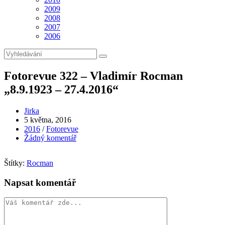
2009
2008
2007
2006
Fotorevue 322 – Vladimír Rocman
„8.9.1923 – 27.4.2016“
Autor
Jirka
příspěvku
Příspěvek
5 května, 2016
byl
Rubriky
2016
/
Fotorevue
publikován
příspěvku
Komentáře
Žádný komentář
k
příspěvku
Štítky:
Rocman
Napsat komentář
Komentář