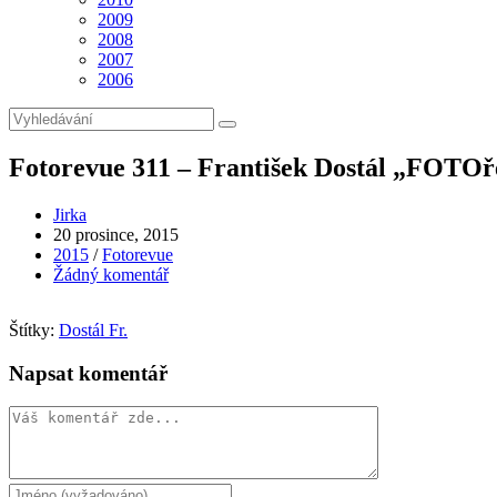
2009
2008
2007
2006
Fotorevue 311 – František Dostál „FOTOře
Autor
Jirka
příspěvku
Příspěvek
20 prosince, 2015
byl
Rubriky
2015
/
Fotorevue
publikován
příspěvku
Komentáře
Žádný komentář
k
příspěvku
Štítky:
Dostál Fr.
Napsat komentář
Komentář
Chcete-