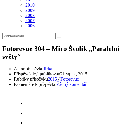
2010
2009
2008
2007
2006
Fotorevue 304 – Miro Švolík „Paralelní
světy“
Autor příspěvku
Jirka
Příspěvek byl publikován
21 srpna, 2015
Rubriky příspěvku
2015
/
Fotorevue
Komentáře k příspěvku
Žádný komentář