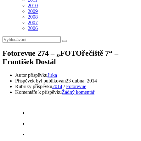
2010
2009
2008
2007
2006
Fotorevue 274 – „FOTOřečiště 7“ –
František Dostál
Autor příspěvku
Jirka
Příspěvek byl publikován
23 dubna, 2014
Rubriky příspěvku
2014
/
Fotorevue
Komentáře k příspěvku
Žádný komentář