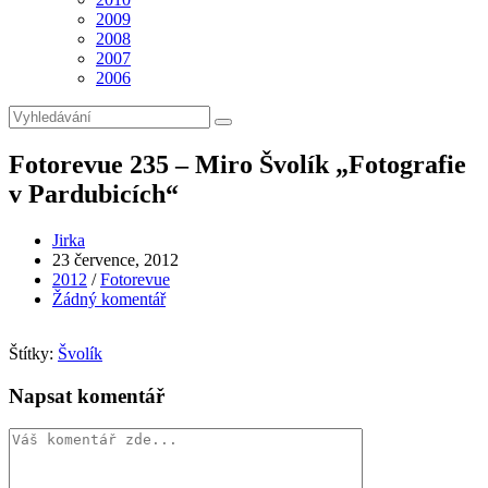
2009
2008
2007
2006
Fotorevue 235 – Miro Švolík „Fotografie
v Pardubicích“
Autor
Jirka
příspěvku
Příspěvek
23 července, 2012
byl
Rubriky
2012
/
Fotorevue
publikován
příspěvku
Komentáře
Žádný komentář
k
příspěvku
Štítky:
Švolík
Napsat komentář
Komentář