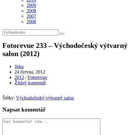
2009
2008
2007
2006
Fotorevue 233 – Východočeský výtvarný
salon (2012)
Autor
Jirka
příspěvku
Příspěvek
24 června, 2012
byl
Rubriky
2012
/
Fotorevue
publikován
příspěvku
Komentáře
Žádný komentář
k
příspěvku
Štítky:
Východočeský výtvarný salon
Napsat komentář
Komentář