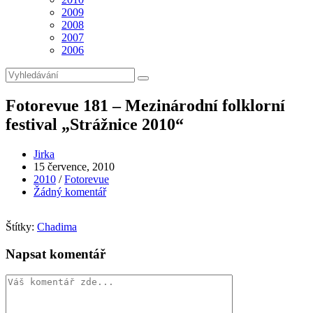
2009
2008
2007
2006
Fotorevue 181 – Mezinárodní folklorní
festival „Strážnice 2010“
Autor
Jirka
příspěvku
Příspěvek
15 července, 2010
byl
Rubriky
2010
/
Fotorevue
publikován
příspěvku
Komentáře
Žádný komentář
k
příspěvku
Štítky:
Chadima
Napsat komentář
Komentář