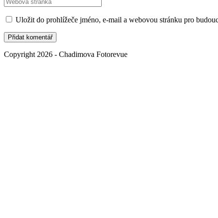
Zadejte
komentář,
přidat
adresu
zadejte
komentář,
URL
Uložit do prohlížeče jméno, e-mail a webovou stránku pro budou
své
zadejte
svého
jméno
svou
webu
nebo
e-
(volitelně)
uživatelské
mailovou
Copyright 2026 - Chadimova Fotorevue
jméno
adresu