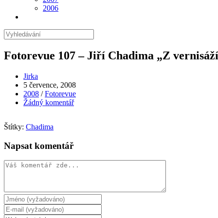
2006
Hledat
na
stránce
Fotorevue 107 – Jiří Chadima „Z vernisáž
Autor
Jirka
příspěvku
Příspěvek
5 července, 2008
byl
Rubriky
2008
/
Fotorevue
publikován
příspěvku
Komentáře
Žádný komentář
k
příspěvku
Štítky:
Chadima
Napsat komentář
Komentář
Chcete-
li
Chcete-
přidat
li