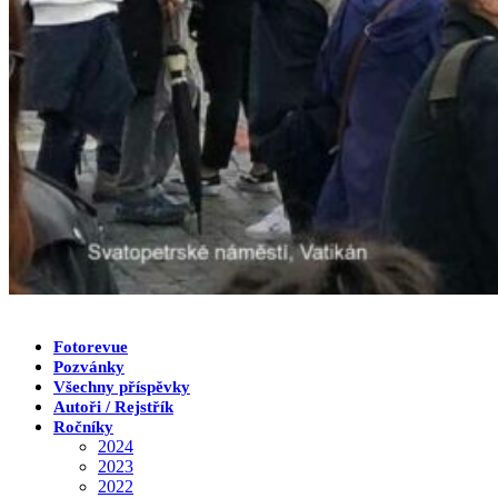
Fotorevue
Pozvánky
Všechny příspěvky
Autoři / Rejstřík
Ročníky
2024
2023
2022