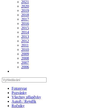
2021
2020
2019
2018
2017
2016
2015
2014
2013
2012
2011
2010
2009
2008
2007
2006
Hledat
na
stránce
Fotorevue
Pozvánky
Všechny příspěvky
Autoři / Rejstřík
Ročníky