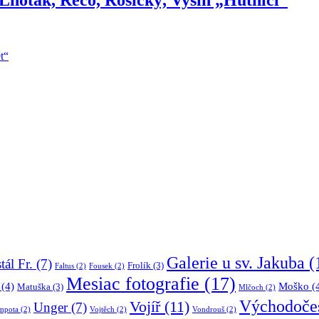
Galerie u sv. Jakuba
(
tál Fr.
(7)
Frolík
(3)
Faltus
(2)
Fousek
(2)
Mesiac fotografie
(17)
(4)
Moško
(
Matuška
(3)
Mlčoch
(2)
Východočes
Vojíř
(11)
Unger
(7)
mpota
(2)
Vojtěch
(2)
Vondrouš
(2)