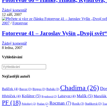
Žádný komentář
12 září, 2007
2007
/
Fotorevue
Fotorevue 41 – Jaroslav Vyšín „Dvojí svět“
Žádný komentář
8 ledna, 2007
Vyhledávání
Hledat
na
stránce
Nejčastější autoři
Chadima
(26)
Dos
Balíček
(4)
Bavor
(3)
Birgus
(3)
Bubák
(3)
Kolátor
(5)
Malík
(5)
Hřebíček
(4)
Labirynt
(4)
Marušák
Kyndrová
(2)
PF
(18)
Rocman
(7)
Rosík
(3)
Staňková
(3)
Pohribný
(2)
Pražan
(2)
Tra