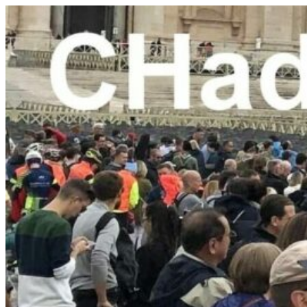
Přejít
k
obsahu