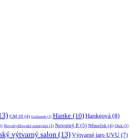
13)
Hanke
(10)
Hankeová
(8)
GM 10
(4)
Goldsmith
(2)
Novotný P.
(5)
4)
Němeček
(4)
Novobydžovské usmívání
(3)
Olek
(3)
ký výtvarný salon
(13)
Výtvarné jaro UVU
(7)