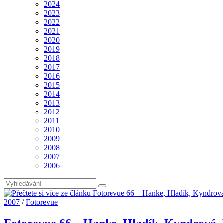
2024
2023
2022
2021
2020
2019
2018
2017
2016
2015
2014
2013
2012
2011
2010
2009
2008
2007
2006
2007
/
Fotorevue
Fotorevue 66 – Hanke, Hladík, Kyndrová, 