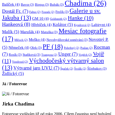
Chadima
(26)
Balíček
(4)
Bavor
(3)
Birgus
(3)
Bubák
(3)
Galerie u sv.
Dostál Fr.
(7)
Frolík
(3)
Faltus
(2)
Fousek
(2)
Jakuba
(13)
Hanke
(10)
GM 10
(4)
Goldsmith
(2)
Hankeová
(8)
Kolátor
(5)
Hřebíček
(4)
Labirynt
(4)
Kyndrová
(2)
Mesiac fotografie
Malík
(5)
Marušák
(4)
Matuška
(3)
(17)
Novotný P.
Moško
(4)
Novobydžovské usmívání
(3)
Mlčoch
(2)
PF
(18)
Rocman
(5)
Němeček
(4)
Olek
(3)
Pohribný
(2)
Pražan
(2)
Vojíř
(7)
Unger
(7)
Rosík
(3)
Staňková
(3)
Trampota
(2)
Vojtěch
(2)
Východočeský výtvarný salon
(11)
Vondrouš
(2)
(13)
Výtvarné jaro UVU
(7)
Ščerbakov
(3)
Špaček
(2)
Švolík
(2)
Židlický
(5)
Já / Fotorevue
Jirka Chadima
Fotorevue vydávám již od roku 2006. Cílem časopisu není bulvární