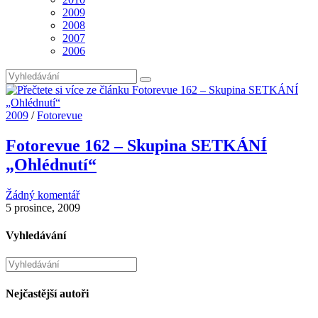
2009
2008
2007
2006
2009
/
Fotorevue
Fotorevue 162 – Skupina SETKÁNÍ
„Ohlédnutí“
Žádný komentář
5 prosince, 2009
Vyhledávání
Hledat
na
stránce
Nejčastější autoři