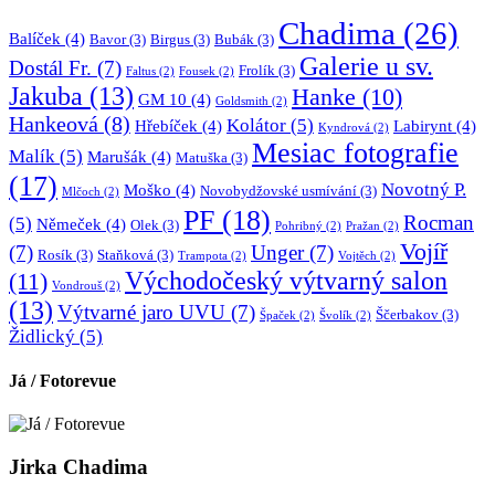
Chadima
(26)
Balíček
(4)
Bavor
(3)
Birgus
(3)
Bubák
(3)
Galerie u sv.
Dostál Fr.
(7)
Frolík
(3)
Faltus
(2)
Fousek
(2)
Jakuba
(13)
Hanke
(10)
GM 10
(4)
Goldsmith
(2)
Hankeová
(8)
Kolátor
(5)
Hřebíček
(4)
Labirynt
(4)
Kyndrová
(2)
Mesiac fotografie
Malík
(5)
Marušák
(4)
Matuška
(3)
(17)
Novotný P.
Moško
(4)
Novobydžovské usmívání
(3)
Mlčoch
(2)
PF
(18)
Rocman
(5)
Němeček
(4)
Olek
(3)
Pohribný
(2)
Pražan
(2)
Vojíř
(7)
Unger
(7)
Rosík
(3)
Staňková
(3)
Trampota
(2)
Vojtěch
(2)
Východočeský výtvarný salon
(11)
Vondrouš
(2)
(13)
Výtvarné jaro UVU
(7)
Ščerbakov
(3)
Špaček
(2)
Švolík
(2)
Židlický
(5)
Já / Fotorevue
Jirka Chadima