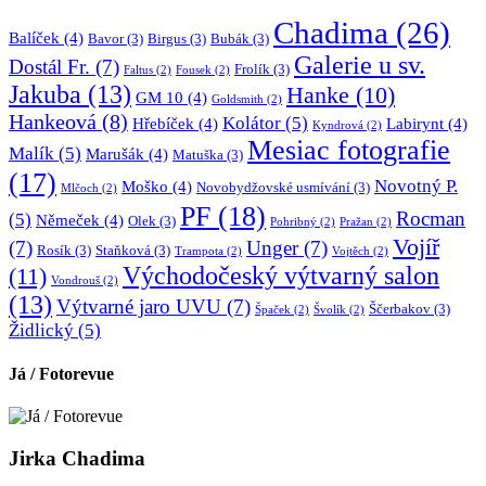
Chadima
(26)
Balíček
(4)
Bavor
(3)
Birgus
(3)
Bubák
(3)
Galerie u sv.
Dostál Fr.
(7)
Frolík
(3)
Faltus
(2)
Fousek
(2)
Jakuba
(13)
Hanke
(10)
GM 10
(4)
Goldsmith
(2)
Hankeová
(8)
Kolátor
(5)
Hřebíček
(4)
Labirynt
(4)
Kyndrová
(2)
Mesiac fotografie
Malík
(5)
Marušák
(4)
Matuška
(3)
(17)
Novotný P.
Moško
(4)
Novobydžovské usmívání
(3)
Mlčoch
(2)
PF
(18)
Rocman
(5)
Němeček
(4)
Olek
(3)
Pohribný
(2)
Pražan
(2)
Vojíř
(7)
Unger
(7)
Rosík
(3)
Staňková
(3)
Trampota
(2)
Vojtěch
(2)
Východočeský výtvarný salon
(11)
Vondrouš
(2)
(13)
Výtvarné jaro UVU
(7)
Ščerbakov
(3)
Špaček
(2)
Švolík
(2)
Židlický
(5)
Já / Fotorevue
Jirka Chadima