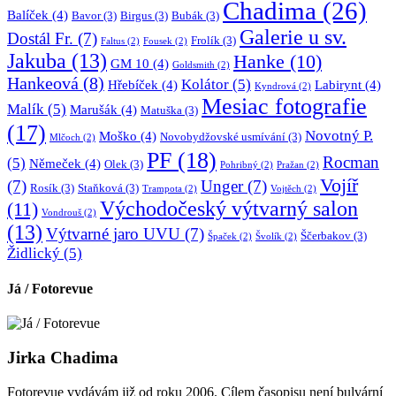
Chadima
(26)
Balíček
(4)
Bavor
(3)
Birgus
(3)
Bubák
(3)
Galerie u sv.
Dostál Fr.
(7)
Frolík
(3)
Faltus
(2)
Fousek
(2)
Jakuba
(13)
Hanke
(10)
GM 10
(4)
Goldsmith
(2)
Hankeová
(8)
Kolátor
(5)
Hřebíček
(4)
Labirynt
(4)
Kyndrová
(2)
Mesiac fotografie
Malík
(5)
Marušák
(4)
Matuška
(3)
(17)
Novotný P.
Moško
(4)
Novobydžovské usmívání
(3)
Mlčoch
(2)
PF
(18)
Rocman
(5)
Němeček
(4)
Olek
(3)
Pohribný
(2)
Pražan
(2)
Vojíř
(7)
Unger
(7)
Rosík
(3)
Staňková
(3)
Trampota
(2)
Vojtěch
(2)
Východočeský výtvarný salon
(11)
Vondrouš
(2)
(13)
Výtvarné jaro UVU
(7)
Ščerbakov
(3)
Špaček
(2)
Švolík
(2)
Židlický
(5)
Já / Fotorevue
Jirka Chadima
Fotorevue vydávám již od roku 2006. Cílem časopisu není bulvární