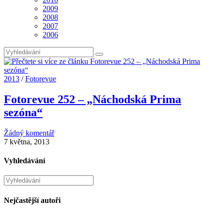
2009
2008
2007
2006
2013
/
Fotorevue
Fotorevue 252 – „Náchodská Prima
sezóna“
Žádný komentář
7 května, 2013
Vyhledávání
Hledat
na
stránce
Nejčastější autoři