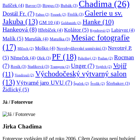
Chadima
(26)
Balíček
(4)
Bavor
(3)
Birgus
(3)
Bubák
(3)
Galerie u sv.
Dostál Fr.
(7)
Frolík
(3)
Faltus
(2)
Fousek
(2)
Jakuba
(13)
Hanke
(10)
GM 10
(4)
Goldsmith
(2)
Hankeová
(8)
Kolátor
(5)
Hřebíček
(4)
Labirynt
(4)
Kyndrová
(2)
Mesiac fotografie
Malík
(5)
Marušák
(4)
Matuška
(3)
(17)
Novotný P.
Moško
(4)
Novobydžovské usmívání
(3)
Mlčoch
(2)
PF
(18)
Rocman
(5)
Němeček
(4)
Olek
(3)
Pohribný
(2)
Pražan
(2)
Vojíř
(7)
Unger
(7)
Rosík
(3)
Staňková
(3)
Trampota
(2)
Vojtěch
(2)
Východočeský výtvarný salon
(11)
Vondrouš
(2)
(13)
Výtvarné jaro UVU
(7)
Ščerbakov
(3)
Špaček
(2)
Švolík
(2)
Židlický
(5)
Já / Fotorevue
Jirka Chadima
Fotorevue vydávám již od roku 2006. Cílem časopisu není bulvární