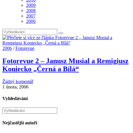
2009
2008
2007
2006
2006
/
Fotorevue
Fotorevue 2 – Janusz Musial a Remigiusz
Koniecko „Černá a Bílá“
Žádný komentář
1 února, 2006
Vyhledávání
Hledat
na
stránce
Nejčastější autoři