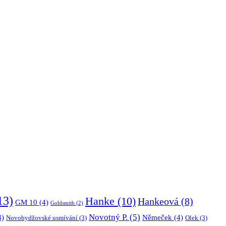
13)
Hanke
(10)
Hankeová
(8)
GM 10
(4)
Goldsmith
(2)
Novotný P.
(5)
4)
Němeček
(4)
Novobydžovské usmívání
(3)
Olek
(3)