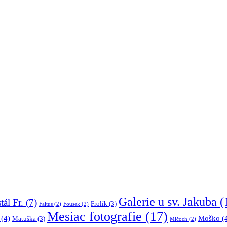
Galerie u sv. Jakuba
(
tál Fr.
(7)
Frolík
(3)
Faltus
(2)
Fousek
(2)
Mesiac fotografie
(17)
(4)
Moško
(
Matuška
(3)
Mlčoch
(2)