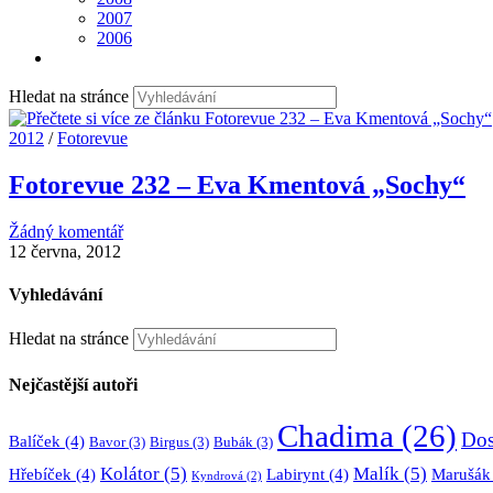
2007
2006
Hledat na stránce
2012
/
Fotorevue
Fotorevue 232 – Eva Kmentová „Sochy“
Žádný komentář
12 června, 2012
Vyhledávání
Hledat na stránce
Nejčastější autoři
Chadima
(26)
Dos
Balíček
(4)
Bavor
(3)
Birgus
(3)
Bubák
(3)
Kolátor
(5)
Malík
(5)
Hřebíček
(4)
Labirynt
(4)
Marušák
Kyndrová
(2)