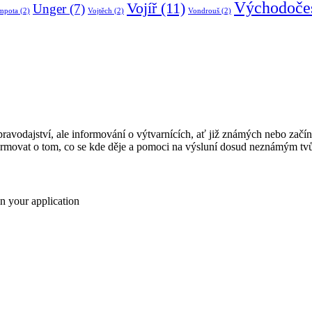
Východočes
Vojíř
(11)
Unger
(7)
mpota
(2)
Vojtěch
(2)
Vondrouš
(2)
ravodajství, ale informování o výtvarnících, ať již známých nebo začí
ormovat o tom, co se kde děje a pomoci na výsluní dosud neznámým tv
n your application