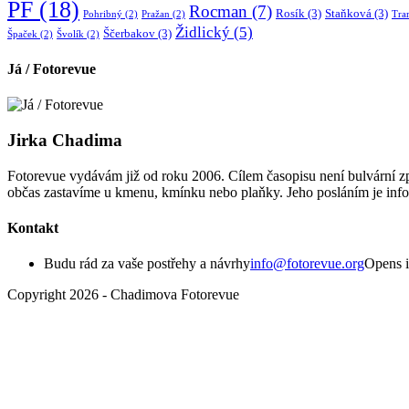
PF
(18)
Rocman
(7)
Rosík
(3)
Staňková
(3)
Pohribný
(2)
Pražan
(2)
Tra
Židlický
(5)
Ščerbakov
(3)
Špaček
(2)
Švolík
(2)
Já / Fotorevue
Jirka Chadima
Fotorevue vydávám již od roku 2006. Cílem časopisu není bulvární zp
občas zastavíme u kmenu, kmínku nebo plaňky. Jeho posláním je inf
Kontakt
Budu rád za vaše postřehy a návrhy
info@fotorevue.org
Opens i
Copyright 2026 - Chadimova Fotorevue