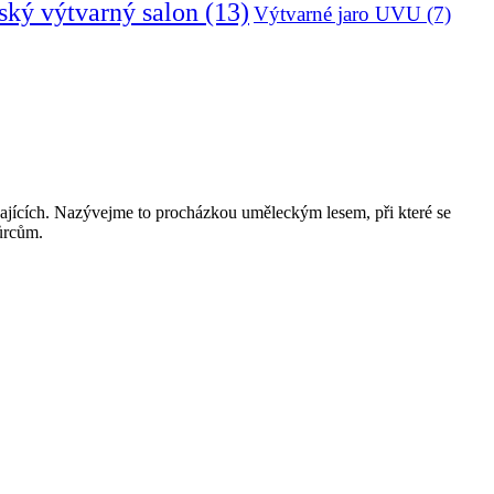
ký výtvarný salon
(13)
Výtvarné jaro UVU
(7)
najících. Nazývejme to procházkou uměleckým lesem, při které se
ůrcům.