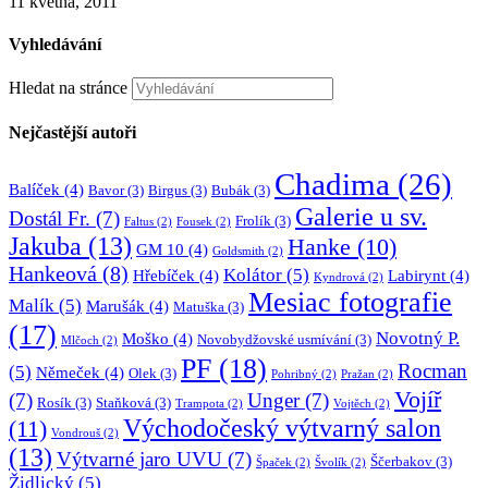
11 května, 2011
Vyhledávání
Hledat na stránce
Nejčastější autoři
Chadima
(26)
Balíček
(4)
Bavor
(3)
Birgus
(3)
Bubák
(3)
Galerie u sv.
Dostál Fr.
(7)
Frolík
(3)
Faltus
(2)
Fousek
(2)
Jakuba
(13)
Hanke
(10)
GM 10
(4)
Goldsmith
(2)
Hankeová
(8)
Kolátor
(5)
Hřebíček
(4)
Labirynt
(4)
Kyndrová
(2)
Mesiac fotografie
Malík
(5)
Marušák
(4)
Matuška
(3)
(17)
Novotný P.
Moško
(4)
Novobydžovské usmívání
(3)
Mlčoch
(2)
PF
(18)
Rocman
(5)
Němeček
(4)
Olek
(3)
Pohribný
(2)
Pražan
(2)
Vojíř
(7)
Unger
(7)
Rosík
(3)
Staňková
(3)
Trampota
(2)
Vojtěch
(2)
Východočeský výtvarný salon
(11)
Vondrouš
(2)
(13)
Výtvarné jaro UVU
(7)
Ščerbakov
(3)
Špaček
(2)
Švolík
(2)
Židlický
(5)