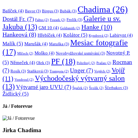
Chadima
(26)
Balíček
(4)
Bavor
(3)
Birgus
(3)
Bubák
(3)
Galerie u sv.
Dostál Fr.
(7)
Frolík
(3)
Faltus
(2)
Fousek
(2)
Jakuba
(13)
Hanke
(10)
GM 10
(4)
Goldsmith
(2)
Hankeová
(8)
Kolátor
(5)
Hřebíček
(4)
Labirynt
(4)
Kyndrová
(2)
Mesiac fotografie
Malík
(5)
Marušák
(4)
Matuška
(3)
(17)
Novotný P.
Moško
(4)
Novobydžovské usmívání
(3)
Mlčoch
(2)
PF
(18)
Rocman
(5)
Němeček
(4)
Olek
(3)
Pohribný
(2)
Pražan
(2)
Vojíř
(7)
Unger
(7)
Rosík
(3)
Staňková
(3)
Trampota
(2)
Vojtěch
(2)
Východočeský výtvarný salon
(11)
Vondrouš
(2)
(13)
Výtvarné jaro UVU
(7)
Ščerbakov
(3)
Špaček
(2)
Švolík
(2)
Židlický
(5)
Já / Fotorevue
Jirka Chadima