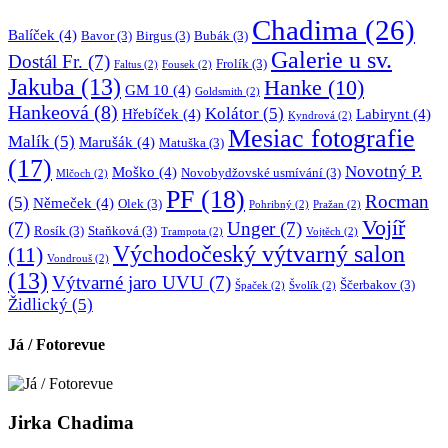
Chadima
(26)
Balíček
(4)
Bavor
(3)
Birgus
(3)
Bubák
(3)
Galerie u sv.
Dostál Fr.
(7)
Frolík
(3)
Faltus
(2)
Fousek
(2)
Jakuba
(13)
Hanke
(10)
GM 10
(4)
Goldsmith
(2)
Hankeová
(8)
Kolátor
(5)
Hřebíček
(4)
Labirynt
(4)
Kyndrová
(2)
Mesiac fotografie
Malík
(5)
Marušák
(4)
Matuška
(3)
(17)
Novotný P.
Moško
(4)
Novobydžovské usmívání
(3)
Mlčoch
(2)
PF
(18)
Rocman
(5)
Němeček
(4)
Olek
(3)
Pohribný
(2)
Pražan
(2)
Vojíř
(7)
Unger
(7)
Rosík
(3)
Staňková
(3)
Trampota
(2)
Vojtěch
(2)
Východočeský výtvarný salon
(11)
Vondrouš
(2)
(13)
Výtvarné jaro UVU
(7)
Ščerbakov
(3)
Špaček
(2)
Švolík
(2)
Židlický
(5)
Já / Fotorevue
Jirka Chadima